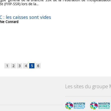
ée (FHP-SSR) lors de la...
 : les caisses sont vides
hie Conrard
1
2
3
4
5
6
Les sites du groupe 