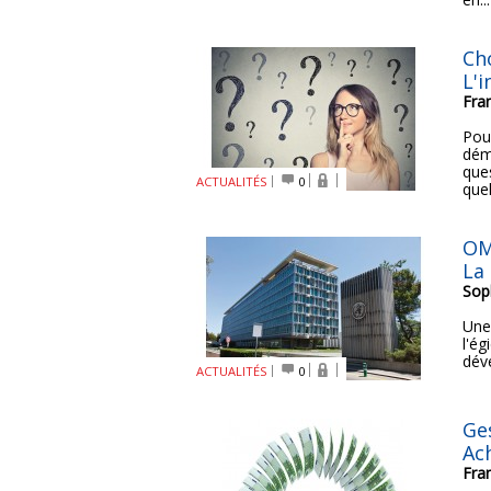
Ch
L'i
Fra
Pour
dém
que
ACTUALITÉS
0
quel
OM
La
Sop
Une
l'ég
dév
ACTUALITÉS
0
Ges
Ac
Fra