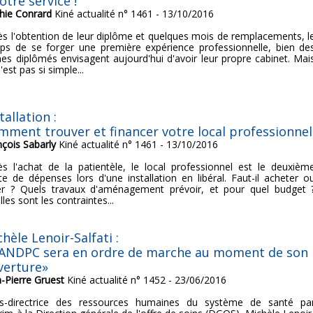
otre service !
hie Conrard
Kiné actualité n° 1461 - 13/10/2016
ès l'obtention de leur diplôme et quelques mois de remplacements, l
ps de se forger une première expérience professionnelle, bien de
nes diplômés envisagent aujourd'hui d'avoir leur propre cabinet. Mai
'est pas si simple...
tallation :
mment trouver et financer votre local professionnel
nçois Sabarly
Kiné actualité n° 1461 - 13/10/2016
ès l'achat de la patientèle, le local professionnel est le deuxièm
te de dépenses lors d'une installation en libéral. Faut-il acheter o
er ? Quels travaux d'aménagement prévoir, et pour quel budget 
les sont les contraintes...
hèle Lenoir-Salfati :
'ANDPC sera en ordre de marche au moment de son
verture»
n-Pierre Gruest
Kiné actualité n° 1452 - 23/06/2016
s-directrice des ressources humaines du système de santé pa