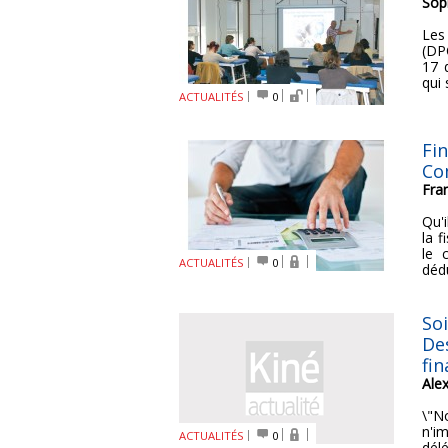
Sop
Les
(DPC
17 
qui 
ACTUALITÉS
0
Fi
Co
Fra
Qu'i
la f
le 
ACTUALITÉS
0
dédu
Soi
De
fi
Ale
\"N
n'i
ACTUALITÉS
0
dél