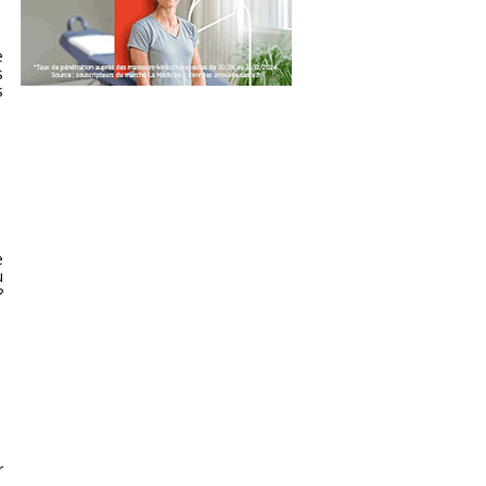
e
s
s
e
u
?
r