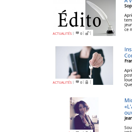
À v
Sop
Apr
tem
jeu
ce n
ACTUALITÉS
0
Ins
Co
Fra
Apr
pos
lou
ACTUALITÉS
0
Quel
Mic
«L
ou
Jea
Sou