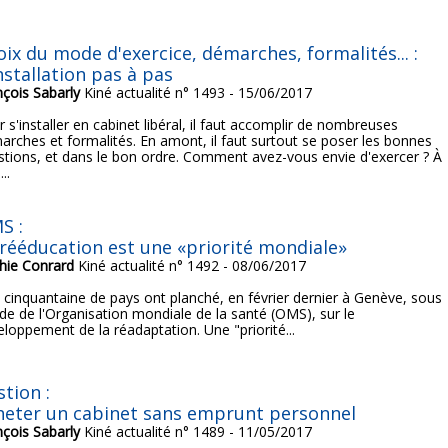
oix du mode d'exercice, démarches, formalités... :
nstallation pas à pas
nçois Sabarly
Kiné actualité n° 1493 - 15/06/2017
 s'installer en cabinet libéral, il faut accomplir de nombreuses
arches et formalités. En amont, il faut surtout se poser les bonnes
stions, et dans le bon ordre. Comment avez-vous envie d'exercer ? À
...
S :
 rééducation est une «priorité mondiale»
hie Conrard
Kiné actualité n° 1492 - 08/06/2017
 cinquantaine de pays ont planché, en février dernier à Genève, sous
ide de l'Organisation mondiale de la santé (OMS), sur le
eloppement de la réadaptation. Une "priorité...
tion :
heter un cabinet sans emprunt personnel
nçois Sabarly
Kiné actualité n° 1489 - 11/05/2017