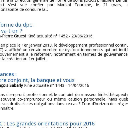
rim à la Direction générale de l'offre de soins (DGOS), Michèle Lenoir
fati s'est vue confier par Marisol Touraine, le 21 mars, l
onsabilité de conduire la...
forme du dpc :
 va-t-on ?
n-Pierre Gruest
Kiné actualité n° 1452 - 23/06/2016
 en place le 1er janvier 2013, le développement professionnel contin
C) a affiché un certain nombre de dysfonctionnements qui ont incit
gouvernement à le réformer, notamment en termes de gouvernance
 la création au 1er juillet...
ances :
tre conjoint, la banque et vous
nçois Sabarly
Kiné actualité n° 1443 - 14/04/2016
cas d'emprunt professionnel, le conjoint du masseur-kinésithérapeut
 souvent co-emprunteur ou même caution personnelle. Mais quel
t ses droits et ses obligations dans ce cas ? Tour d'horizon des règle
nnaître.
C : Les grandes orientations pour 2016