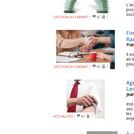
L'a
poss
soci
GESTION DU CABINET
0
Fi
Ra
Fra
Il e
en 
pour
GESTION DU CABINET
0
Ag
Le
Jea
Inst
ses
les
ACTUALITÉS
0
enje