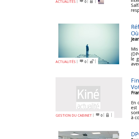
inté
ACTUALITÉS
0
Sal
resp
Ré
Où
Jea
Mis
(DP
le 
ACTUALITÉS
0
avec
Fin
Vo
Fra
En 
est
son
GESTION DU CABINET
0
à co
DP