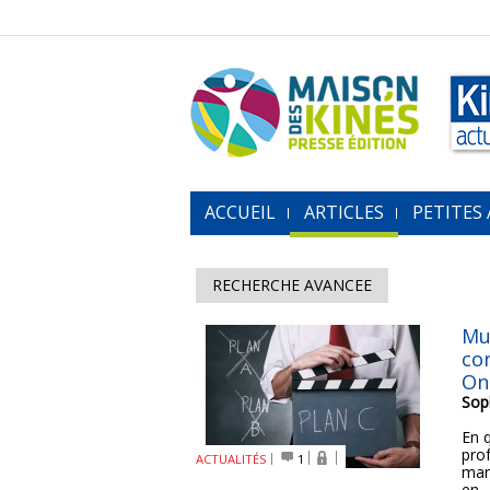
ACCUEIL
ARTICLES
PETITES
RECHERCHE AVANCEE
Mu
con
On
Sop
En 
prof
ACTUALITÉS
1
man
en...