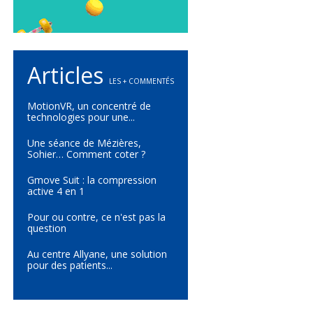
Articles
LES + COMMENTÉS
MotionVR, un concentré de
technologies pour une...
Une séance de Mézières,
Sohier… Comment coter ?
Gmove Suit : la compression
active 4 en 1
Pour ou contre, ce n'est pas la
question
Au centre Allyane, une solution
pour des patients...