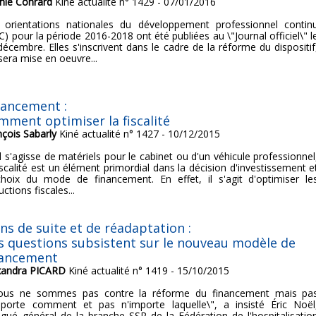
hie Conrard
Kiné actualité n° 1429 - 07/01/2016
 orientations nationales du développement professionnel contin
) pour la période 2016-2018 ont été publiées au \"Journal officiel\" l
décembre. Elles s'inscrivent dans le cadre de la réforme du dispositif
sera mise en oeuvre...
nancement :
mment optimiser la fiscalité
nçois Sabarly
Kiné actualité n° 1427 - 10/12/2015
l s'agisse de matériels pour le cabinet ou d'un véhicule professionnel
iscalité est un élément primordial dans la décision d'investissement e
choix du mode de financement. En effet, il s'agit d'optimiser le
ctions fiscales...
ns de suite et de réadaptation :
s questions subsistent sur le nouveau modèle de
nancement
xandra PICARD
Kiné actualité n° 1419 - 15/10/2015
ous ne sommes pas contre la réforme du financement mais pa
mporte comment et pas n'importe laquelle\", a insisté Éric Noël
égué général de la branche SSR de la Fédération de l'hospitalisatio