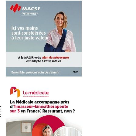
t
s
c
x