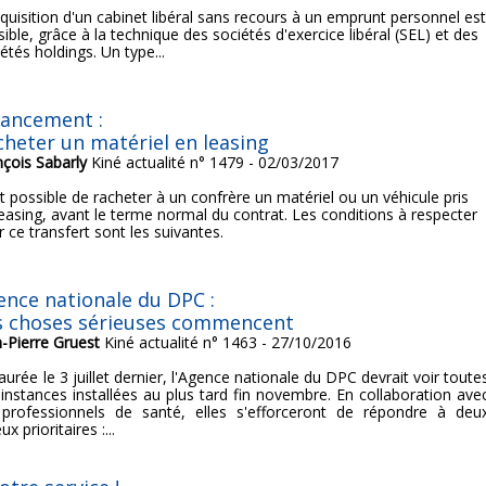
cquisition d'un cabinet libéral sans recours à un emprunt personnel es
ible, grâce à la technique des sociétés d'exercice libéral (SEL) et des
étés holdings. Un type...
nancement :
cheter un matériel en leasing
nçois Sabarly
Kiné actualité n° 1479 - 02/03/2017
st possible de racheter à un confrère un matériel ou un véhicule pris
leasing, avant le terme normal du contrat. Les conditions à respecter
 ce transfert sont les suivantes.
ence nationale du DPC :
s choses sérieuses commencent
n-Pierre Gruest
Kiné actualité n° 1463 - 27/10/2016
aurée le 3 juillet dernier, l'Agence nationale du DPC devrait voir toute
 instances installées au plus tard fin novembre. En collaboration ave
 professionnels de santé, elles s'efforceront de répondre à deu
ux prioritaires :...