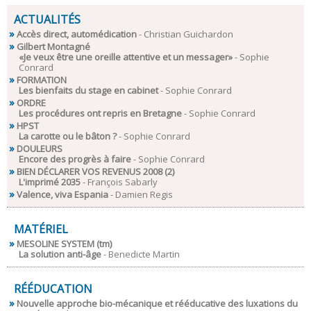
ACTUALITÉS
Accès direct, automédication
- Christian Guichardon
Gilbert Montagné
«Je veux être une oreille attentive et un messager»
- Sophie
Conrard
FORMATION
Les bienfaits du stage en cabinet
- Sophie Conrard
ORDRE
Les procédures ont repris en Bretagne
- Sophie Conrard
HPST
La carotte ou le bâton ?
- Sophie Conrard
DOULEURS
Encore des progrès à faire
- Sophie Conrard
BIEN DÉCLARER VOS REVENUS 2008 (2)
L'imprimé 2035
- François Sabarly
Valence, viva Espania
- Damien Regis
MATÉRIEL
MESOLINE SYSTEM (tm)
La solution anti-âge
- Benedicte Martin
RÉÉDUCATION
Nouvelle approche bio-mécanique et rééducative des luxations du