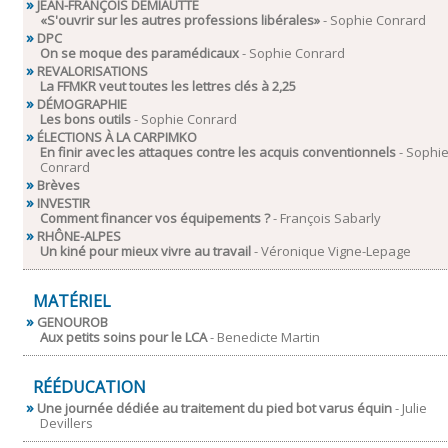
JEAN-FRANÇOIS DEMIAUTTE
«S'ouvrir sur les autres professions libérales»
- Sophie Conrard
DPC
On se moque des paramédicaux
- Sophie Conrard
REVALORISATIONS
La FFMKR veut toutes les lettres clés à 2,25 
DÉMOGRAPHIE
Les bons outils
- Sophie Conrard
ÉLECTIONS À LA CARPIMKO
En finir avec les attaques contre les acquis conventionnels
- Sophi
Conrard
Brèves
INVESTIR
Comment financer vos équipements ?
- François Sabarly
RHÔNE-ALPES
Un kiné pour mieux vivre au travail
- Véronique Vigne-Lepage
MATÉRIEL
GENOUROB
Aux petits soins pour le LCA
- Benedicte Martin
RÉÉDUCATION
Une journée dédiée au traitement du pied bot varus équin
- Julie
Devillers