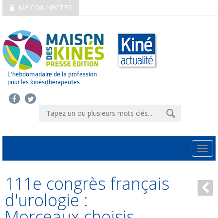
ME CONNECTER
L’hebdomadaire de la profession
pour les kinésithérapeutes
Togg
navi
111e congrès français
d'urologie :
Morceaux choisis