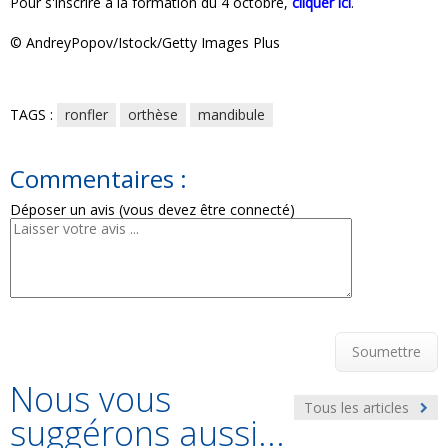
Pour s'inscrire à la formation du 4 octobre,
cliquer ici
.
© AndreyPopov/Istock/Getty Images Plus
TAGS :
ronfler
orthèse
mandibule
Commentaires :
Déposer un avis (vous devez être connecté)
Soumettre
Nous vous
Tous les articles
suggérons aussi...