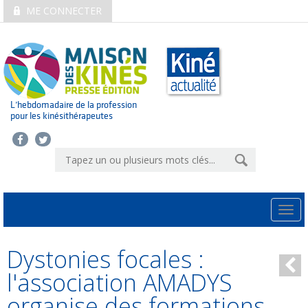
ME CONNECTER
L’hebdomadaire de la profession
pour les kinésithérapeutes
Togg
navi
Dystonies focales :
l'association AMADYS
organise des formations