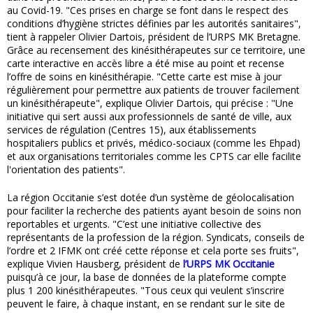
au Covid-19. "Ces prises en charge se font dans le respect des
conditions d’hygiène strictes définies par les autorités sanitaires",
tient à rappeler Olivier Dartois, président de l’URPS MK Bretagne.
Grâce au recensement des kinésithérapeutes sur ce territoire, une
carte interactive en accès libre a été mise au point et recense
l’offre de soins en kinésithérapie. "Cette carte est mise à jour
régulièrement pour permettre aux patients de trouver facilement
un kinésithérapeute", explique Olivier Dartois, qui précise : "Une
initiative qui sert aussi aux professionnels de santé de ville, aux
services de régulation (Centres 15), aux établissements
hospitaliers publics et privés, médico-sociaux (comme les Ehpad)
et aux organisations territoriales comme les CPTS car elle facilite
l'orientation des patients".
La région Occitanie s’est dotée d’un système de géolocalisation
pour faciliter la recherche des patients ayant besoin de soins non
reportables et urgents. "C’est une initiative collective des
représentants de la profession de la région. Syndicats, conseils de
l’ordre et 2 IFMK ont créé cette réponse et cela porte ses fruits",
explique Vivien Hausberg, président de
l’URPS MK Occitanie
puisqu’à ce jour, la base de données de la plateforme compte
plus 1 200 kinésithérapeutes. "Tous ceux qui veulent s’inscrire
peuvent le faire, à chaque instant, en se rendant sur le site de