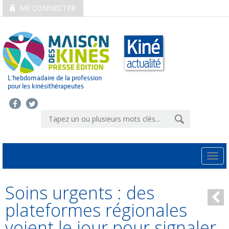
ME CONNECTER
L’hebdomadaire de la profession
pour les kinésithérapeutes
Togg
navi
Soins urgents : des
plateformes régionales
voient le jour pour signaler