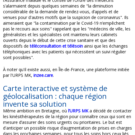
l’Assurance maladie et le conseil de l’Ordre des médecins
s’alarmaient depuis quelques semaines de "la diminution
considérable de la demande de rendez-vous, d’appels et de
venues pour d'autres motifs que la suspicion de coronavirus". Ils
aimeraient que "la contamination par le Covid-19 n’empêchent
pas le recours aux soins" rappelant que les "médecins de ville, les
généralistes et les spécialistes ont maintenu leurs cabinets
ouverts depuis le début de cette crise sanitaire et que des
dispositifs de
téléconsultation et télésoin
ainsi que les échanges
téléphoniques avec les patients qui nécessitent un suivi régulier
sont possibles".
À noter qu'il existe aussi, en Île-de-France, une plateforme initiée
par l'URPS MK,
inzee.care
.
Carte interactive et système de
géolocalisation : chaque région
invente sa solution
Même ambition en Bretagne, où
l’URPS MK
a décidé de contacter
les kinésithérapeutes de la région pour connaître ceux qui sont en
mesure d’assurer des soins urgents ou prioritaires. Le but est
d'anticiper un possible risque d’augmentation de prises en charges
dans les prochaines semaines, pour tous les soins hors ceux liés