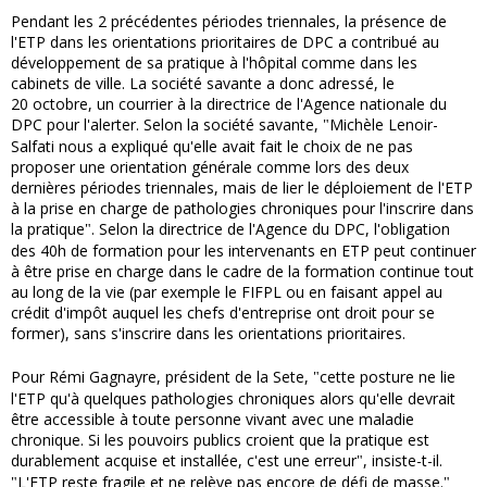
Pendant les 2 précédentes périodes triennales, la présence de
l'ETP dans les orientations prioritaires de DPC a contribué au
développement de sa pratique à l'hôpital comme dans les
cabinets de ville.
La société savante a donc adressé, le
20 octobre, un courrier à la directrice de l'Agence nationale du
DPC pour l'alerter. Selon la société savante,
Michèle Lenoir-
"
Salfati nous a expliqué qu'elle avait fait le choix de ne pas
proposer une orientation générale comme lors des deux
dernières périodes triennales, mais de lier le déploiement de l'ETP
à la prise en charge de pathologies chroniques pour l'inscrire dans
la pratique
. Selon la directrice de l'Agence du DPC, l'obligation
"
des 40h de formation pour les intervenants en ETP peut continuer
à être prise en charge dans le cadre de la formation continue tout
au long de la vie (par exemple le FIFPL ou en faisant appel au
crédit d'impôt auquel les chefs d'entreprise ont droit pour se
former), sans s'inscrire dans les orientations prioritaires.
Pour
Rémi Gagnayre, président de la Sete,
cette posture ne lie
"
l'ETP qu'à quelques pathologies chroniques alors qu'elle devrait
être accessible à toute personne vivant avec une maladie
chronique. Si les pouvoirs publics croient que la pratique est
durablement acquise et installée, c'est une erreur
, insiste-t-il.
"
L'ETP reste fragile et ne relève pas encore de défi de masse.
"
"