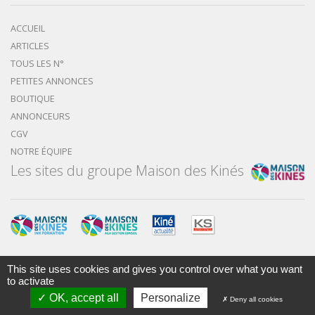
ACCUEIL
ARTICLES
TOUS LES N°
PETITES ANNONCES
BOUTIQUE
ANNONCEURS
CGV
NOTRE ÉQUIPE
Les sites du groupe Maison des Kinés
This site uses cookies and gives you control over what you want
to activate
Mentions légales
Nous contacter
OK, accept all
Personalize
Deny all cookies