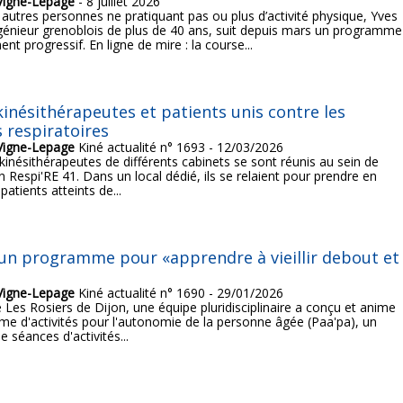
Vigne-Lepage
- 8 juillet 2026
tres personnes ne pratiquant pas ou plus d’activité physique, Yves
génieur grenoblois de plus de 40 ans, suit depuis mars un programme
nt progressif. En ligne de mire : la course...
 kinésithérapeutes et patients unis contre les
 respiratoires
Vigne-Lepage
Kiné actualité n° 1693 - 12/03/2026
 kinésithérapeutes de différents cabinets se sont réunis au sein de
on Respi'RE 41. Dans un local dédié, ils se relaient pour prendre en
atients atteints de...
 un programme pour «apprendre à vieillir debout et
Vigne-Lepage
Kiné actualité n° 1690 - 29/01/2026
ue Les Rosiers de Dijon, une équipe pluridisciplinaire a conçu et anime
e d'activités pour l'autonomie de la personne âgée (Paa'pa), un
 séances d'activités...