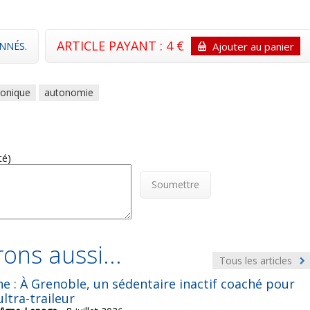
ARTICLE PAYANT : 4 €
NNÉS.
Ajouter au panier
ronique
autonomie
té)
Soumettre
ons aussi...
Tous les articles
e : À Grenoble, un sédentaire inactif coaché pour
ultra-traileur