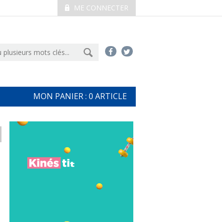
ME CONNECTER
MON PANIER :
0
ARTICLE