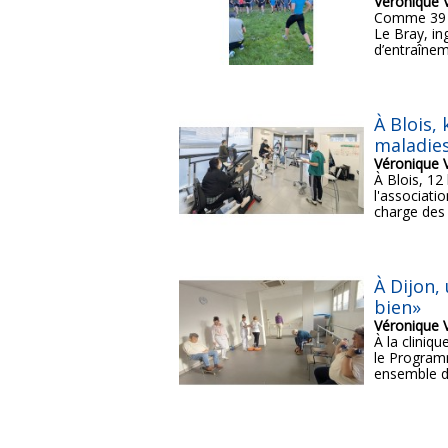
Véronique 
Comme 39 au
Le Bray, in
d’entraîneme
À Blois,
maladies
Véronique 
À Blois, 12
l'associati
charge des p
À Dijon,
bien»
Véronique 
À la cliniq
le Programm
ensemble de