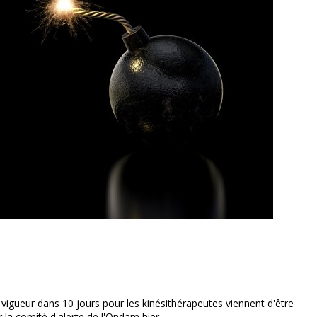
 vigueur dans 10 jours pour les kinésithérapeutes viennent d'être
 la comité d'alerte de l'Ondam hier.