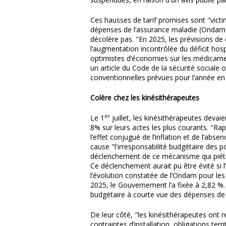
Ces hausses de tarif promises sont "victim
dépenses de l’assurance maladie (Ondam)"
décolère pas. "En 2025, les prévisions 
l’augmentation incontrôlée du déficit hosp
optimistes d’économies sur les médicamen
un article du Code de la sécurité sociale 
conventionnelles prévues pour l’année en 
Colère chez les kinésithérapeutes
er
Le 1
juillet, les kinésithérapeutes devai
8% sur leurs actes les plus courants. "Ra
l’effet conjugué de l’inflation et de l’ab
cause "l'irresponsabilité budgétaire des p
déclenchement de ce mécanisme qui piéti
Ce déclenchement aurait pu être évité si 
l’évolution constatée de l’Ondam pour les
2025, le Gouvernement l’a fixée à 2,82 %
budgétaire à courte vue des dépenses de 
De leur côté, "les kinésithérapeutes ont 
contraintes d’installation, obligations ter