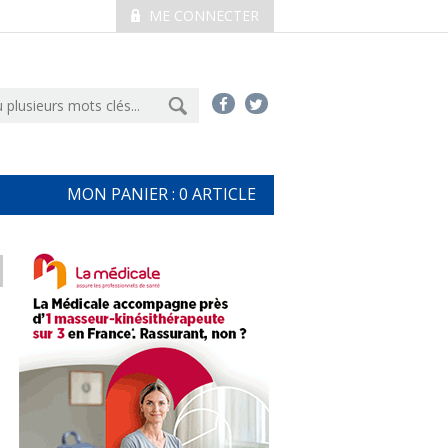
ME CONNECTER
MON PANIER :
0
ARTICLE