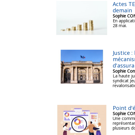
Actes TE
demain
Sophie C
En applicat
28 mai.
Justice :
mécanis
d'assura
Sophie Con
La haute jur
syndicat Je
revalorisat
Point d'
Sophie C
Une commiss
représentan
plusieurs do