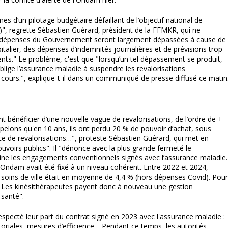
es d’un pilotage budgétaire défaillant de l’objectif national de
, regrette Sébastien Guérard, président de la FFMKR, qui ne
de dépenses du Gouvernement seront largement dépassées à cause de
italier, des dépenses d’indemnités journalières et de prévisions trop
ts." Le problème, c'est que "lorsqu’un tel dépassement se produit,
oblige l’assurance maladie à suspendre les revalorisations
cours.", explique-t-il dans un communiqué de presse diffusé ce matin
ent bénéficier d’une nouvelle vague de revalorisations, de l’ordre de +
ppelons qu'en 10 ans, ils ont perdu 20 % de pouvoir d’achat, sous
sence de revalorisations…", proteste Sébastien Guérard, qui met en
ouvoirs publics". Il "dénonce avec la plus grande fermeté le
ne les engagements conventionnels signés avec l’assurance maladie.
l’Ondam avait été fixé à un niveau cohérent. Entre 2022 et 2024,
 soins de ville était en moyenne de 4,4 % (hors dépenses Covid). Pour
. Les kinésithérapeutes payent donc à nouveau une gestion
santé".
respecté leur part du contrat signé en 2023 avec l'assurance maladie :
ritoriales, mesures d’efficience… Pendant ce temps, les autorités