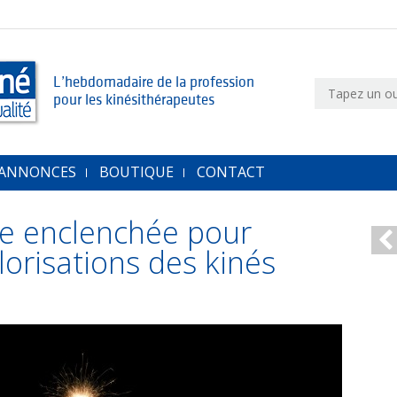
L’hebdomadaire de la profession
pour les kinésithérapeutes
 ANNONCES
BOUTIQUE
CONTACT
te enclenchée pour
lorisations des kinés