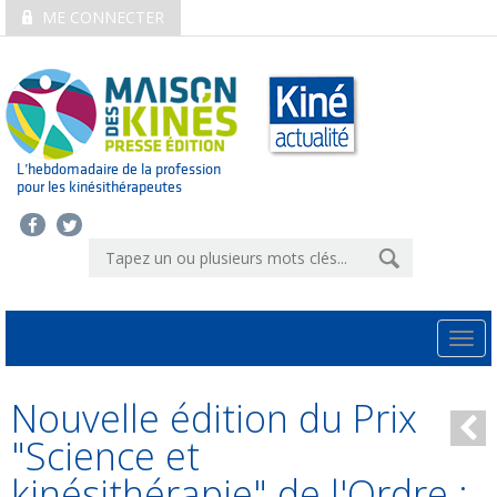
ME CONNECTER
L’hebdomadaire de la profession
pour les kinésithérapeutes
Togg
navi
Nouvelle édition du Prix
"Science et
kinésithérapie" de l'Ordre :