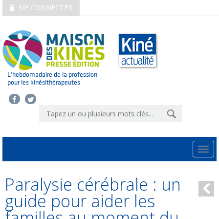
ME CONNECTER
L’hebdomadaire de la profession
pour les kinésithérapeutes
Togg
navi
Paralysie cérébrale : un
guide pour aider les
familles au moment du