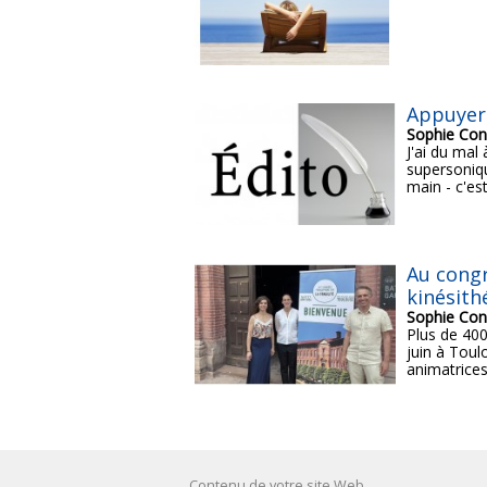
Appuyer
Sophie Con
J'ai du mal 
supersoniqu
main - c'est
Au congr
kinésith
Sophie Con
Plus de 400
juin à Toul
animatrices
Contenu de votre site Web.