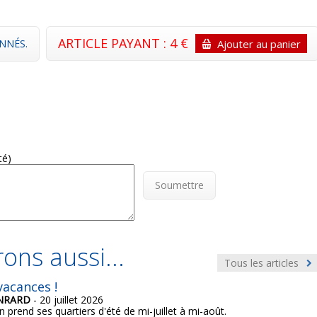
ARTICLE PAYANT : 4 €
NNÉS.
Ajouter au panier
té)
Soumettre
ons aussi...
Tous les articles
acances !
ONRARD
- 20 juillet 2026
n prend ses quartiers d'été de mi-juillet à mi-août.