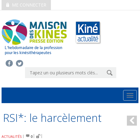
ME CONNECTER
L’hebdomadaire de la profession
pour les kinésithérapeutes
Togg
navi
RSI*: le harcèlement
ACTUALITÉS
0