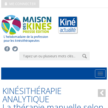
ME CONNECTER
L’hebdomadaire de la profession
pour les kinésithérapeutes
Togg
navi
KINÉSITHÉRAPIE
ANALYTIQUE
La thérapie manuelle selon