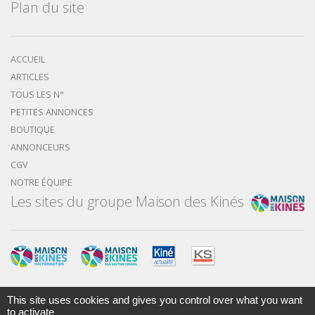
Plan du site
ACCUEIL
ARTICLES
TOUS LES N°
PETITES ANNONCES
BOUTIQUE
ANNONCEURS
CGV
NOTRE ÉQUIPE
Les sites du groupe Maison des Kinés
This site uses cookies and gives you control over what you want
to activate
Mentions légales
Nous contacter