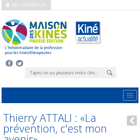
ME CONNECTER
L’hebdomadaire de la profession
pour les kinésithérapeutes
Togg
navi
Thierry ATTALI : «La
prévention, c'est mon
avenir»