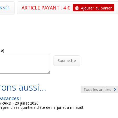
ARTICLE PAYANT : 4 €
NNÉS.
Ajouter au panier
té)
Soumettre
ons aussi...
Tous les articles
acances !
ONRARD
- 20 juillet 2026
n prend ses quartiers d'été de mi-juillet à mi-août.