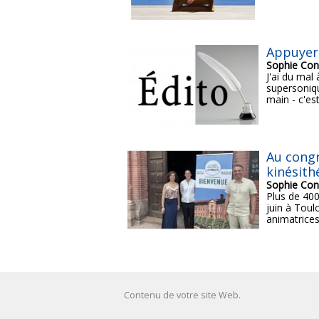
Appuyer
Sophie Con
J'ai du mal 
supersoniqu
main - c'est
Au congr
kinésith
Sophie Con
Plus de 400
juin à Toul
animatrices
Contenu de votre site Web.