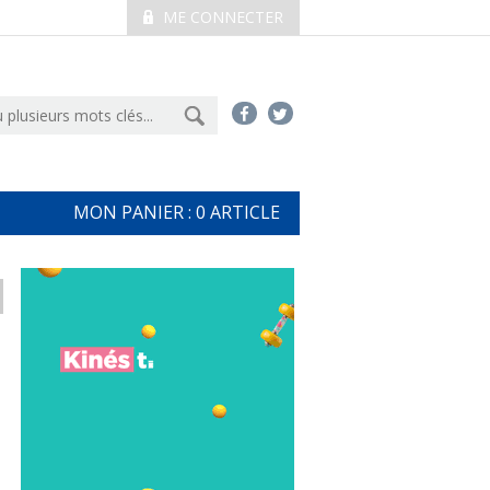
ME CONNECTER
MON PANIER :
0
ARTICLE