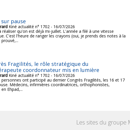
 sur pause
rard
Kiné actualité n° 1702 - 16/07/2026
à réaliser qu'on est déjà mi-juillet. L'année a filé à une vitesse
e. C'est l'heure de ranger les crayons (oui, je prends des notes à la
 prouvé,...
ès Fragilités, le rôle stratégique du
érapeute coordonnateur mis en lumière
rard
Kiné actualité n° 1702 - 16/07/2026
 personnes ont participé au dernier Congrès Fragilités, les 16 et 17
ouse. Médecins, infirmières coordinatrices, orthophonistes,
 en Ehpad,...
Les sites du groupe 