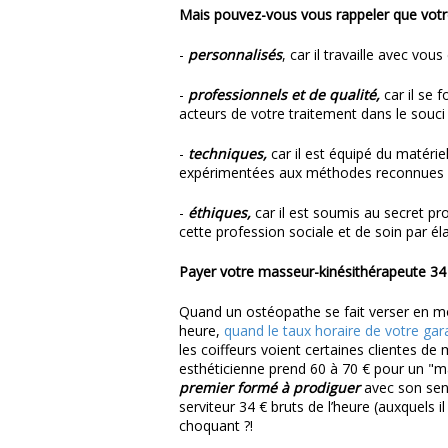
Mais pouvez-vous vous rappeler que votr
-
personnalisés
, car il travaille avec vou
-
professionnels et de qualité,
car il se 
acteurs de votre traitement dans le souci d
-
techniques,
car il est équipé du matéri
expérimentées aux méthodes reconnues e
-
éthiques,
car il est soumis au secret pr
cette profession sociale et de soin par é
Payer votre masseur-kinésithérapeute
34
Quand un ostéopathe se fait verser en mo
heure,
quand le taux horaire de votre gara
les coiffeurs voient certaines clientes d
esthéticienne prend 60 à 70 € pour un "m
premier formé à prodiguer
avec son sen
serviteur 34 € bruts de l’heure (auxquels 
choquant ?!