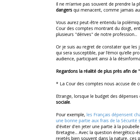
Il ne m’arrive pas souvent de prendre la p
dangers
qui menacent, comme jamais au
Vous aurez peut-être entendu la polémique
Cour des comptes montrant du doigt, entr
plusieurs "dérives" de notre profession...
Or je suis au regret de constater que les 
qui sera susceptible, par l’émoi qu’elle pro
audience, participant ainsi à la désinform
Regardons la réalité de plus près afin de "r
* La Cour des comptes nous accuse de coû
Etrange, lorsque le budget des dépenses 
sociale
.
Pour exemple,
les Français dépensent ch
une bonne partie aux frais de la Sécurité s
d'éviter d'en jeter une partie à la poubel
Bretagne... Avec la question énergético-é
rejetés bien souvent dans la nature, ces 