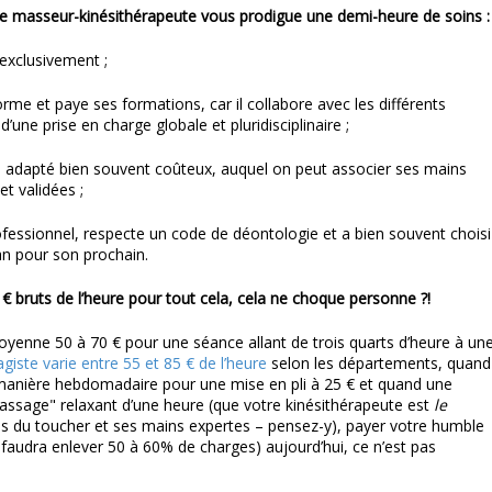
e masseur-kinésithérapeute vous prodigue une demi-heure de soins :
s exclusivement ;
forme et paye ses formations, car il collabore avec les différents
’une prise en charge globale et pluridisciplinaire ;
el adapté bien souvent coûteux, auquel on peut associer ses mains
t validées ;
ofessionnel, respecte un code de déontologie et a bien souvent choisi
lan pour son prochain.
 € bruts de l’heure
pour tout cela,
cela ne choque personne ?!
yenne 50 à 70 € pour une séance allant de trois quarts d’heure à un
giste varie entre 55 et 85 € de l’heure
selon les départements, quand
e manière hebdomadaire pour une mise en pli à 25 € et quand une
assage" relaxant d’une heure (que votre kinésithérapeute est
le
s du toucher et ses mains expertes – pensez-y), payer votre humble
il faudra enlever 50 à 60% de charges) aujourd’hui, ce n’est pas