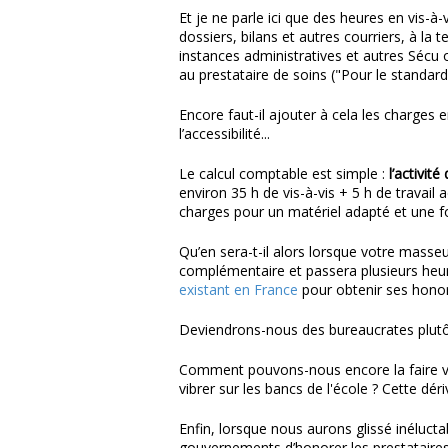
Et je ne parle ici que des heures en vis-à-
dossiers, bilans et autres courriers, à l
instances administratives et autres Sécu 
au prestataire de soins ("Pour le standard, 
Encore faut-il ajouter à cela les charges 
l’accessibilité...
Le calcul comptable est simple :
l’activit
environ 35 h de vis-à-vis + 5 h de travail 
charges pour un matériel adapté et une 
Qu’en sera-t-il alors lorsque votre masseu
complémentaire et passera plusieurs he
existant en France
pour obtenir ses honor
Deviendrons-nous des bureaucrates plutô
Comment pouvons-nous encore la faire viv
vibrer sur les bancs de l'école ? Cette dé
Enfin, lorsque nous aurons glissé inéluct
gouvernements d’honorer les prestataires 