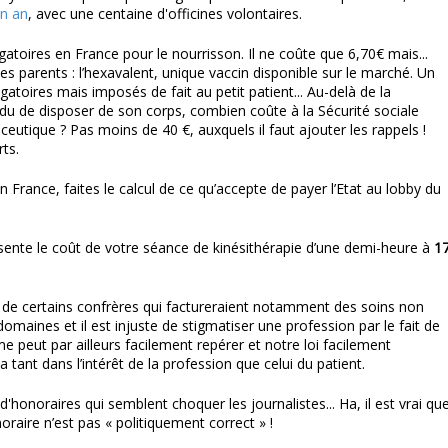
un an
, avec une centaine d'officines volontaires.
gatoires en France pour le nourrisson. Il ne coûte que 6,70€ mais...
 les parents : l’hexavalent, unique vaccin disponible sur le marché. Un
atoires mais imposés de fait au petit patient... Au-delà de la
idu de disposer de son corps, combien coûte à la Sécurité sociale
aceutique ? Pas moins de 40 €, auxquels il faut ajouter les rappels !
ts.
France, faites le calcul de ce qu’accepte de payer l’Etat au lobby du
ente le coût de votre séance de kinésithérapie d’une demi-heure à
1
t de certains confrères qui factureraient notamment des soins non
domaines et il est injuste de stigmatiser une profession par le fait de
peut par ailleurs facilement repérer et notre loi facilement
a tant dans l’intérêt de la profession que celui du patient.
honoraires qui semblent choquer les journalistes... Ha, il est vrai qu
raire n’est pas « politiquement correct » !