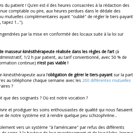
vis du patient ! Qu’en est-il des heures consacrées à la rédaction des
a tenue comptable ou pire, aux heures perdues dans le dédale des
ou mutuelles complémentaires ayant "oublié" de régler le tiers-payant
tapez 1...").
engendrées par la mise en conformité des locaux suite à la loi sur
é de masseur-kinésithérapeute réalisée dans les règles de l’art
(à
administratif, 1/2 h par patient, au tarif conventionné, avec 50 % de
formation continue)
n’est
pas viable !
r-kinésithérapeute aura l’
obligation de gérer le tiers-payant
sur la part
ures au téléphone chaque semaine avec les
200 différentes mutuelles
aires ?
t que des soignants ? Où est notre vocation ?
re et prodiguer les soins enthousiastes de qualité qui nous faisaient
rive de notre système est à rendre quelque peu schizophrène...
ablement vers un système "à l’américaine" par refus des différents
de soins à la hauteur de leur investissement et de leur tâche, lorsqu