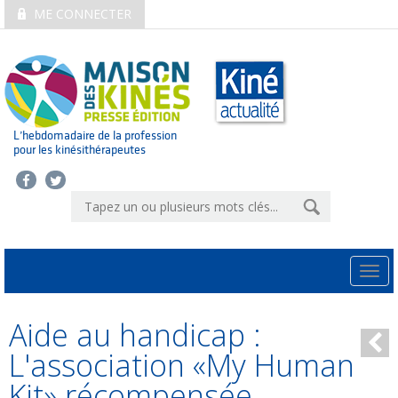
ME CONNECTER
L’hebdomadaire de la profession
pour les kinésithérapeutes
Togg
navi
Aide au handicap :
L'association «My Human
Kit» récompensée