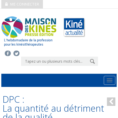
ME CONNECTER
L’hebdomadaire de la profession
pour les kinésithérapeutes
Togg
navi
DPC :
La quantité au détriment
de la qualité