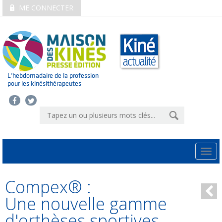
ME CONNECTER
L’hebdomadaire de la profession
pour les kinésithérapeutes
Togg
navi
Compex® :
Une nouvelle gamme
d'orthèses sportives