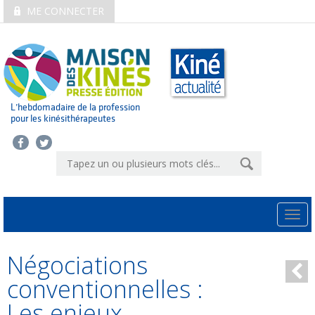
ME CONNECTER
L’hebdomadaire de la profession
pour les kinésithérapeutes
Togg
navi
Négociations
conventionnelles :
Les enjeux