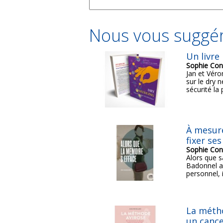
Nous vous suggér
Un livre
Sophie Con
Jan et Véro
sur le dry n
sécurité la 
À mesure
fixer se
Sophie Con
Alors que s
Badonnel a 
personnel, i
La métho
un cance