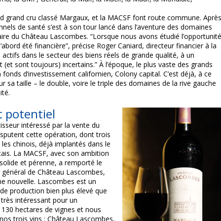
 grand cru classé Margaux, et la MACSF font route commune. Aprè
nnels de santé s’est à son tour lancé dans l’aventure des domaines
taire du Château Lascombes. “Lorsque nous avons étudié l’opportunit
abord été financière”, précise Roger Caniard, directeur financier à la
 actifs dans le secteur des biens réels de grande qualité, à un
(et sont toujours) incertains.” À l’époque, le plus vaste des grands
 fonds d’investissement californien, Colony capital. C’est déjà, à ce
sa taille – le double, voire le triple des domaines de la rive gauche
ité.
 potentiel
isseur intéressé par la vente du
sputent cette opération, dont trois
 les chinois, déjà implantés dans le
nçais. La MACSF, avec son ambition
 solide et pérenne, a remporté le
r général de Château Lascombes,
ne nouvelle. Lascombes est un
 de production bien plus élevé que
très intéressant pour un
 130 hectares de vignes et nous
 nos trois vins : Château Lascombes,