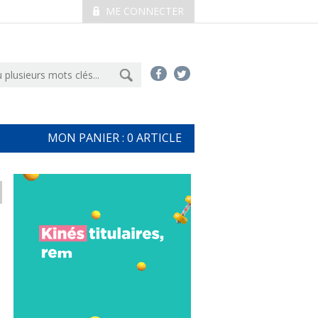
ME CONNECTER
MON PANIER :
0
ARTICLE