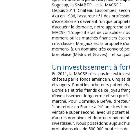
Sogecap, la SMABTP... et la MACSF ?
Depuis 2011, Château Lascombes, second
Axa en 1986, l’assureur n°1 des professio
d’exception en devenant l’unique proprié
d’acquérir le domaine, notre approche a d’
MACSF. “L’objectif était de consolider nos
moment où les marchés financiers étaient 
crus classés Margaux est la propriété d’un
moment-là, un domaine très convoité pour 
bordelaise (Médoc et Graves) – et sa qual
Un investissement à fort
En 2011, la MACSF n’est pas le seul invest
château par le fonds américain. Cinq se di
étrangers. Parmi les acheteurs potentiels,
Bordelais et très friands de ce joyau fra
d’investissement long terme et son profil
marché. Pour Dominique Befve, directeu
“son retour en France a été une très bon
véritable super second, avec un potentiel
d’autres domaines et donc un rendement 
investisseur. Nous possédons aujourd’hui
produisons plus de 500 000 bouteilles de