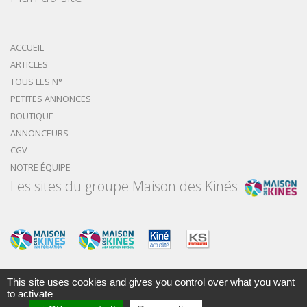
ACCUEIL
ARTICLES
TOUS LES N°
PETITES ANNONCES
BOUTIQUE
ANNONCEURS
CGV
NOTRE ÉQUIPE
Les sites du groupe Maison des Kinés
This site uses cookies and gives you control over what you want
to activate
Mentions légales
Nous contacter