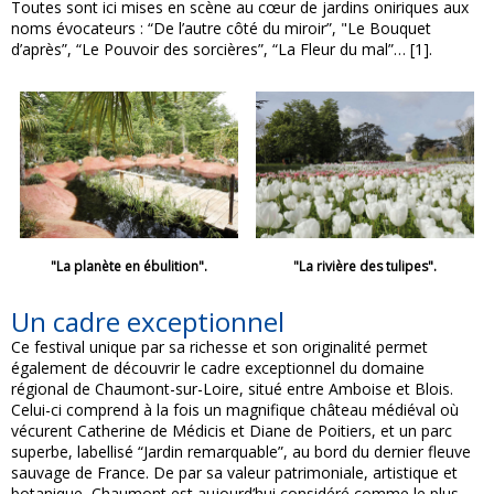
Toutes sont ici mises en scène au cœur de jardins oniriques aux
noms évocateurs : “De l’autre côté du miroir”, "Le Bouquet
d’après”, “Le Pouvoir des sorcières”, “La Fleur du mal”… [1].
"La planète en ébulition".
"La rivière des tulipes".
Un cadre exceptionnel
Ce festival unique par sa richesse et son originalité permet
également de découvrir le cadre exceptionnel du domaine
régional de Chaumont-sur-Loire, situé entre Amboise et Blois.
Celui-ci comprend à la fois un magnifique château médiéval où
vécurent Catherine de Médicis et Diane de Poitiers, et un parc
superbe, labellisé “Jardin remarquable”, au bord du dernier fleuve
sauvage de France. De par sa valeur patrimoniale, artistique et
botanique, Chaumont est aujourd’hui considéré comme le plus