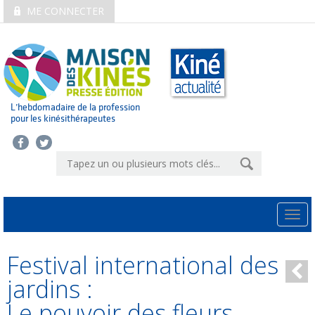
ME CONNECTER
L’hebdomadaire de la profession
pour les kinésithérapeutes
Togg
navi
Festival international des
jardins :
Le pouvoir des fleurs