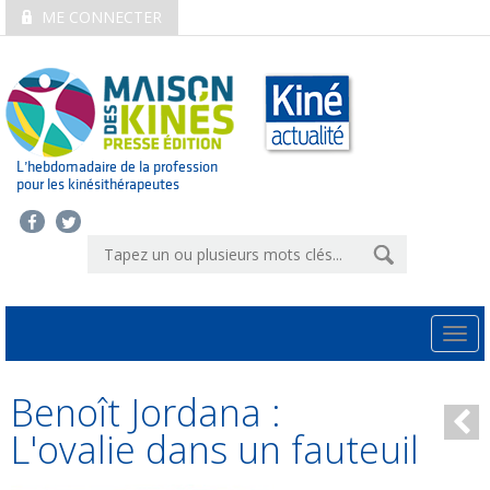
ME CONNECTER
L’hebdomadaire de la profession
pour les kinésithérapeutes
Togg
navi
Benoît Jordana :
L'ovalie dans un fauteuil