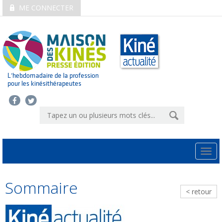
ME CONNECTER
L’hebdomadaire de la profession
pour les kinésithérapeutes
Togg
navi
Sommaire
< retour