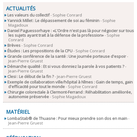
ACTUALITÉS
Les valeurs du collectif
- Sophie Conrard
Yannick Millet : Le dépassement de soi au féminin
- Sophie
Magadoux
Daniel Paguessorhaye : «L'Ordre n'est pas là pour négocier sur tous
les sujets ayant trait à la défense de la profession»
- Sophie
Conrard
Brèves
- Sophie Conrard
Études : Les propositions de la CPU
- Sophie Conrard
Grande conférence de la santé : Une journée porteuse d'espoir
-
Jean-Pierre Gruest
Démarche qualité : Et si vous donniez la parole à vos patients ?
-
Jean-Pierre Gruest
Clesi : Le début de la fin ?
- Jean-Pierre Gruest
Exemple de collaboration ville/hôpital à Nîmes : Gain de temps, gain
d'efficacité pour tout le monde
- Sophie Conrard
Chirurgie colorectale à Clermont-Ferrand : Réhabilitation améliorée,
autonomie préservée
- Sophie Magadoux
MATÉRIEL
LombaStab® de Thuasne : Pour mieux prendre son dos en main
-
Jean-Pierre Gruest