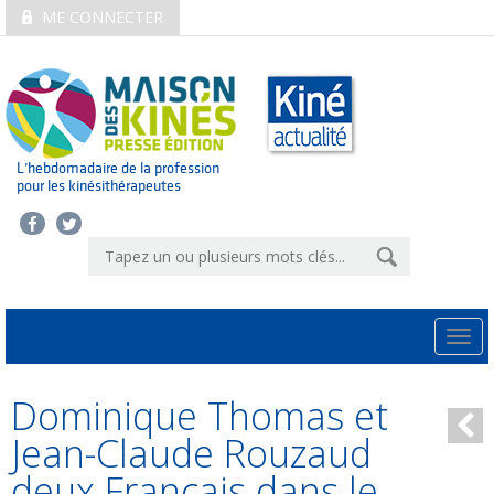
ME CONNECTER
L’hebdomadaire de la profession
pour les kinésithérapeutes
Togg
navi
Dominique Thomas et
Jean-Claude Rouzaud
deux Français dans le