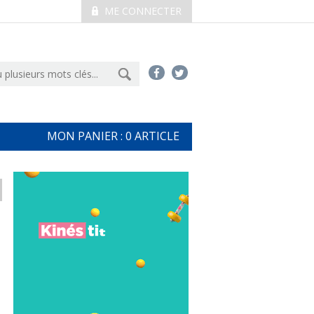
ME CONNECTER
MON PANIER :
0
ARTICLE