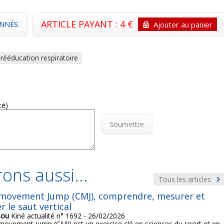
ARTICLE PAYANT : 4 €
NNÉS.
Ajouter au panier
rééducation respiratoire
té)
Soumettre
ons aussi...
Tous les articles
movement Jump (CMJ), comprendre, mesurer et
r le saut vertical
sou
Kiné actualité n° 1692 - 26/02/2026
movement jump (CMJ) est un exercice clé en sciences du sport et en