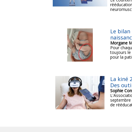
rééducation
neuromuscul
Le bilan
naissanc
Morgane Ma
Pour chaque
toujours le
pour la pati
La kiné 2
Des outi
Sophie Con
L'Associati
septembre u
de rééducat