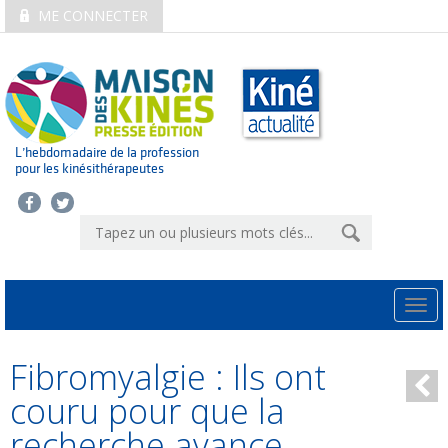
ME CONNECTER
L’hebdomadaire de la profession
pour les kinésithérapeutes
Togg
navi
Fibromyalgie : Ils ont
couru pour que la
recherche avance