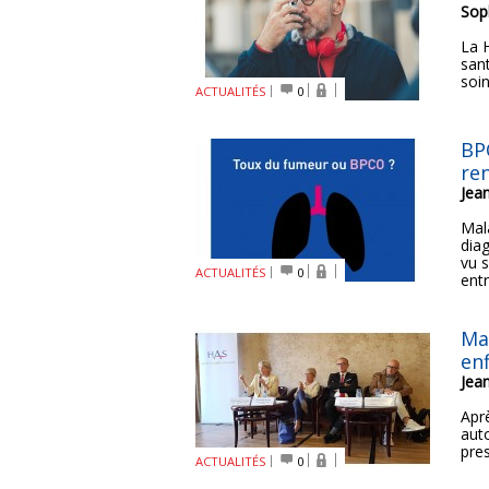
Sop
La 
san
soi
ACTUALITÉS
0
BPC
re
Jea
Mal
dia
vu 
ACTUALITÉS
0
entr
Ma
en
Jea
Aprè
auto
pres
ACTUALITÉS
0