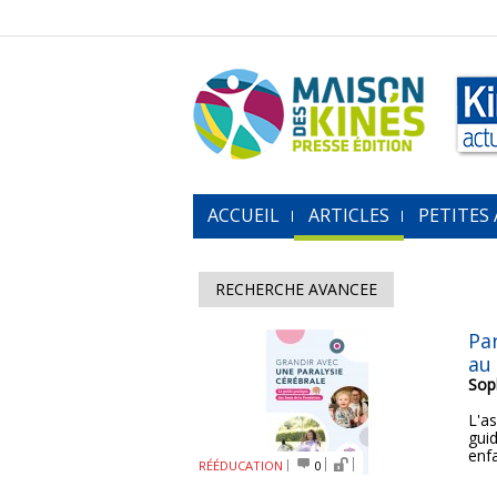
ACCUEIL
ARTICLES
PETITES
RECHERCHE AVANCEE
Par
au
Sop
L'a
gui
enf
RÉÉDUCATION
0