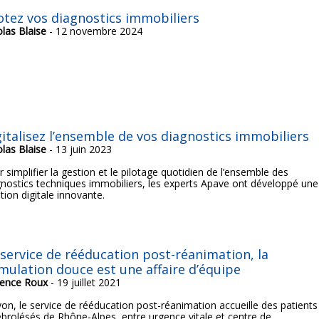
lotez vos diagnostics immobiliers
olas Blaise
- 12 novembre 2024
gitalisez l’ensemble de vos diagnostics immobiliers
olas Blaise
- 13 juin 2023
 simplifier la gestion et le pilotage quotidien de l’ensemble des
gnostics techniques immobiliers, les experts Apave ont développé une
tion digitale innovante.
 service de rééducation post-réanimation, la
imulation douce est une affaire d’équipe
rence Roux
- 19 juillet 2021
yon, le service de rééducation post-réanimation accueille des patients
ébrolésés de Rhône-Alpes, entre urgence vitale et centre de