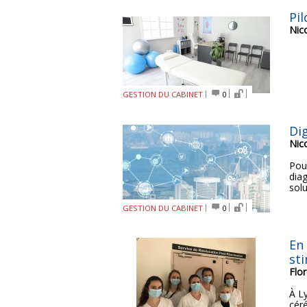
Pi
Nic
GESTION DU CABINET
0
Di
Nic
Pour
dia
solu
GESTION DU CABINET
0
En
st
Flo
À L
cér