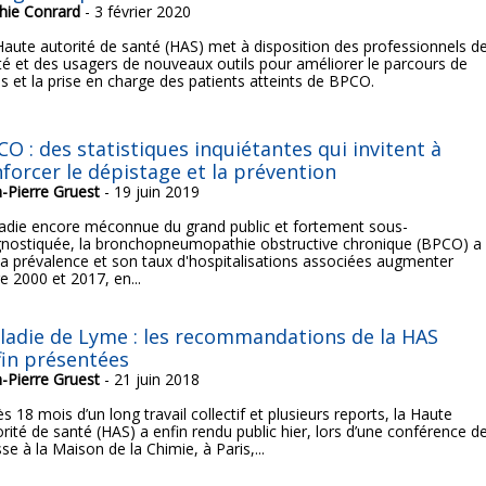
hie Conrard
- 3 février 2020
Haute autorité de santé (HAS) met à disposition des professionnels d
té et des usagers de nouveaux outils pour améliorer le parcours de
ns et la prise en charge des patients atteints de BPCO.
O : des statistiques inquiétantes qui invitent à
nforcer le dépistage et la prévention
n-Pierre Gruest
- 19 juin 2019
adie encore méconnue du grand public et fortement sous-
gnostiquée, la bronchopneumopathie obstructive chronique (BPCO) a
sa prévalence et son taux d'hospitalisations associées augmenter
e 2000 et 2017, en...
ladie de Lyme : les recommandations de la HAS
fin présentées
n-Pierre Gruest
- 21 juin 2018
s 18 mois d’un long travail collectif et plusieurs reports, la Haute
rité de santé (HAS) a enfin rendu public hier, lors d’une conférence d
se à la Maison de la Chimie, à Paris,...