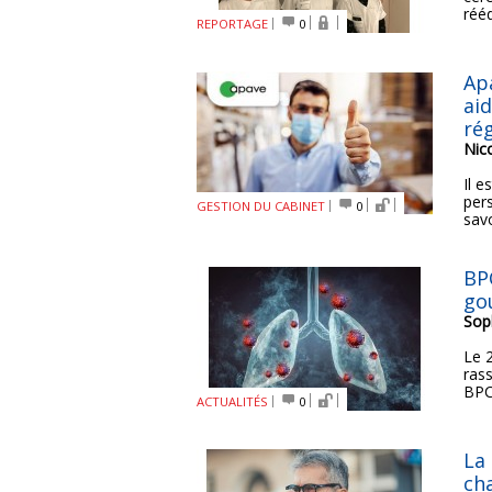
rééd
REPORTAGE
0
Ap
aid
ré
Nic
Il e
per
GESTION DU CABINET
0
sav
BP
go
Sop
Le 
ras
BPCO
ACTUALITÉS
0
La
ch