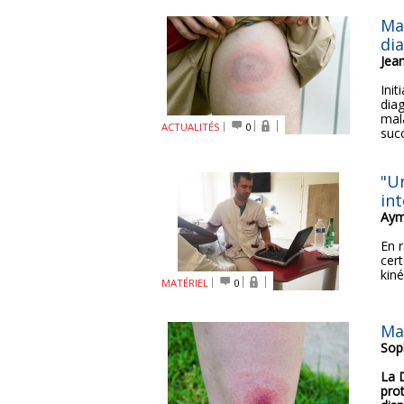
Ma
dia
Jea
Ini
diag
mal
ACTUALITÉS
0
succ
"Un
int
Aym
En 
cer
kin
MATÉRIEL
0
Ma
Sop
La 
pro