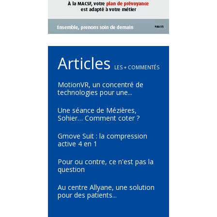
Articles
LES + COMMENTÉS
MotionVR, un concentré de
technologies pour une...
Une séance de Mézières,
Sohier… Comment coter ?
Gmove Suit : la compression
active 4 en 1
Pour ou contre, ce n'est pas la
question
Au centre Allyane, une solution
pour des patients...