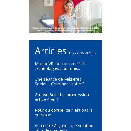
Articles
LES + COMMENTÉS
MotionVR, un concentré de
technologies pour une...
Une séance de Mézières,
Sohier… Comment coter ?
Gmove Suit : la compression
active 4 en 1
Pour ou contre, ce n'est pas la
question
Au centre Allyane, une solution
pour des patients...