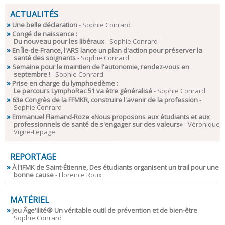
ACTUALITÉS
Une belle déclaration
- Sophie Conrard
Congé de naissance :
Du nouveau pour les libéraux
- Sophie Conrard
En Île-de-France, l'ARS lance un plan d'action pour préserver la
santé des soignants
- Sophie Conrard
Semaine pour le maintien de l'autonomie, rendez-vous en
septembre !
- Sophie Conrard
Prise en charge du lymphoedème :
Le parcours LymphoRac 51 va être généralisé
- Sophie Conrard
63e Congrès de la FFMKR, construire l'avenir de la profession
-
Sophie Conrard
Emmanuel Flamand-Roze «Nous proposons aux étudiants et aux
professionnels de santé de s'engager sur des valeurs»
- Véronique
Vigne-Lepage
REPORTAGE
À l'IFMK de Saint-Étienne, Des étudiants organisent un trail pour une
bonne cause
- Florence Roux
MATÉRIEL
Jeu Âge'ilité® Un véritable outil de prévention et de bien-être
-
Sophie Conrard