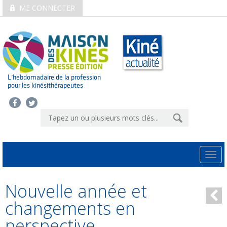
ME CONNECTER
L’hebdomadaire de la profession
pour les kinésithérapeutes
Togg
navi
Nouvelle année et
changements en
perspective