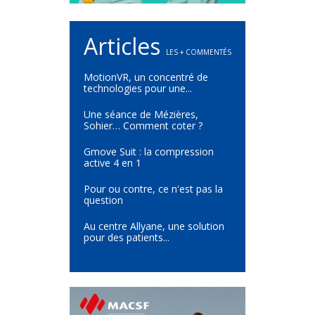
Articles
LES + COMMENTÉS
MotionVR, un concentré de
technologies pour une...
Une séance de Mézières,
Sohier… Comment coter ?
Gmove Suit : la compression
active 4 en 1
Pour ou contre, ce n'est pas la
question
Au centre Allyane, une solution
pour des patients...