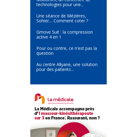
technologies pour une...
Une séance de Mézières,
Sohier… Comment coter ?
Gmove Suit : la compression
active 4 en 1
Pour ou contre, ce n'est pas la
question
Au centre Allyane, une solution
pour des patients...