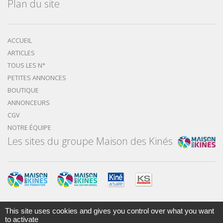
Plan du site
ACCUEIL
ARTICLES
TOUS LES N°
PETITES ANNONCES
BOUTIQUE
ANNONCEURS
CGV
NOTRE ÉQUIPE
Les sites du groupe Maison des Kinés
This site uses cookies and gives you control over what you want
Mentions légales
Nous contacter
to activate