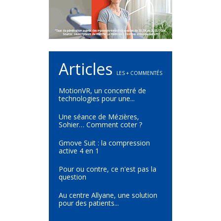
Articles
LES + COMMENTÉS
MotionVR, un concentré de
technologies pour une...
Une séance de Mézières,
Sohier… Comment coter ?
Gmove Suit : la compression
active 4 en 1
Pour ou contre, ce n'est pas la
question
Au centre Allyane, une solution
pour des patients...