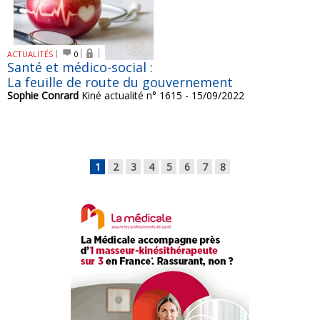
ACTUALITÉS
0
Santé et médico-social :
La feuille de route du gouvernement
Sophie Conrard
Kiné actualité n° 1615 - 15/09/2022
1
2
3
4
5
6
7
8