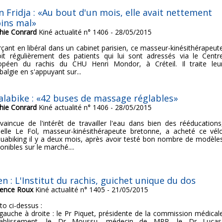
n Fridja : «Au bout d'un mois, elle avait nettement
ins mal»
hie Conrard
Kiné actualité n° 1406 - 28/05/2015
rçant en libéral dans un cabinet parisien, ce masseur-kinésithérapeut
oit régulièrement des patients qui lui sont adressés via le Centr
opéen du rachis du CHU Henri Mondor, à Créteil. Il traite leu
algie en s'appuyant sur...
alabike : «42 buses de massage réglables»
hie Conrard
Kiné actualité n° 1406 - 28/05/2015
vaincue de l'intérêt de travailler l'eau dans bien des rééducations
belle Le Fol, masseur-kinésithérapeute bretonne, a acheté ce vél
quabiking il y a deux mois, après avoir testé bon nombre de modèle
onibles sur le marché....
n : L'Institut du rachis, guichet unique du dos
rence Roux
Kiné actualité n° 1405 - 21/05/2015
to ci-dessus :
gauche à droite : le Pr Piquet, présidente de la commission médical
tablissement, le Dr Moussu, médecin de MPR, le Dr Lucas