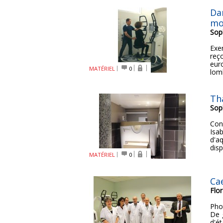
Da
mo
Sop
Exe
reç
eur
MATÉRIEL
0
lomb
Th
Sop
Con
Isa
d'a
disp
MATÉRIEL
0
Cae
Flo
Pho
De 
d'é