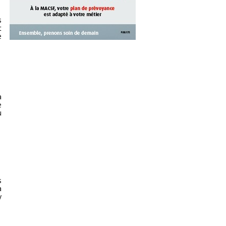
s
t
e
a
e
u
s
a
y