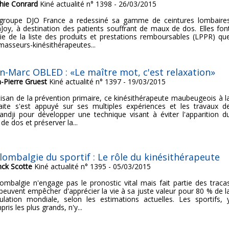
hie Conrard
Kiné actualité n° 1398 - 26/03/2015
groupe DJO France a redessiné sa gamme de ceintures lombaire
Joy, à destination des patients souffrant de maux de dos. Elles fon
tie de la liste des produits et prestations remboursables (LPPR) qu
 masseurs-kinésithérapeutes...
an-Marc OBLED : «Le maître mot, c'est relaxation»
n-Pierre Gruest
Kiné actualité n° 1397 - 19/03/2015
tisan de la prévention primaire, ce kinésithérapeute maubeugeois à l
raite s'est appuyé sur ses multiples expériences et les travaux d
andji pour développer une technique visant à éviter l'apparition d
de dos et préserver la...
 lombalgie du sportif : Le rôle du kinésithérapeute
nck Scotte
Kiné actualité n° 1395 - 05/03/2015
lombalgie n'engage pas le pronostic vital mais fait partie des traca
 peuvent empêcher d'apprécier la vie à sa juste valeur pour 80 % de l
ulation mondiale, selon les estimations actuelles. Les sportifs, 
ris les plus grands, n'y...