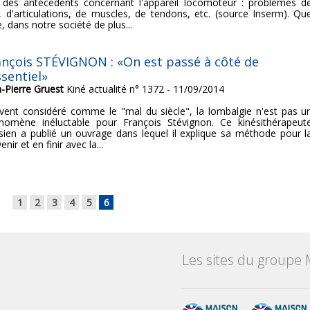
 des antécédents concernant l'appareil locomoteur : problèmes d
, d'articulations, de muscles, de tendons, etc. (source Inserm). Qu
e, dans notre société de plus...
ançois STÉVIGNON : «On est passé à côté de
ssentiel»
n-Pierre Gruest
Kiné actualité n° 1372 - 11/09/2014
vent considéré comme le "mal du siècle", la lombalgie n'est pas u
nomène inéluctable pour François Stévignon. Ce kinésithérapeut
isien a publié un ouvrage dans lequel il explique sa méthode pour l
enir et en finir avec la...
1
2
3
4
5
6
Les sites du groupe 