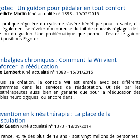
gotec : Un guidon pour pédaler en tout confort
edicte Martin
Kiné actualité n° 1393 - 19/02/2015
la pratique régulière du cyclisme s'avère bénéfique pour la santé, ell
t également se révéler douloureuse du fait de mauvais réglages de l
le ou du guidon. Une problématique que permet d'éviter le guido
i-positions Ergotec...
mbalgies chroniques : Comment la Wii vient
nforcer la rééducation
e Lambert
Kiné actualité n° 1388 - 15/01/2015
uis sa création, la console Wii est entrée avec ses différent
grammes dans les services de réadaptation. Utilisée par le
ésithérapeutes aussi bien en gériatrie que pour la rééducation de
ubles neurologiques, ou encore dans...
vention en kinésithérapie : La place de la
sculation
id Guedin
Kiné actualité n° 1373 - 18/09/2014
France, 45 % des plus de 18 ans - soit vingt millions de personnes 