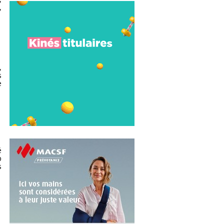
,
,
s
e
é
p
s