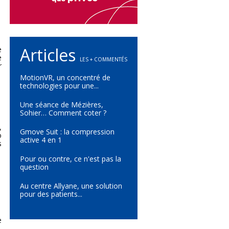
Articles
e
e
LES + COMMENTÉS
r
MotionVR, un concentré de
technologies pour une...
Une séance de Mézières,
Sohier… Comment coter ?
,
Gmove Suit : la compression
o
active 4 en 1
s
Pour ou contre, ce n'est pas la
question
Au centre Allyane, une solution
pour des patients...
e
,