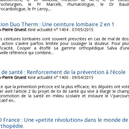
rochirurgien, le Pr Marcelli, rhumatologue, le Dr Baud
ocardiologue, le Pr Leroy,...
tion Duo Therm : Une ceinture lombaire 2 en 1
n-Pierre Gruest
Kiné actualité n° 1404 - 07/05/2015
les ceintures lombaires sont souvent prescrites en cas de mal de dos
r action s'avère parfois limitée pour soulager la douleur. Pour plu
fficacité, Cooper a étoffé sa gamme orthopédique Salva d'un
velle référence qui combine...
i de santé : Renforcement de la prévention à l'école
n-Pierre Gruest
Kiné actualité n° 1400 - 09/04/2015
ce que la prévention précoce est la plus efficace, les députés ont vot
er avril l'article 2 du projet de loi de santé qui vise à élargir le cham
promotion de la santé en milieu scolaire et instaure le \"parcour
atif en...
O France : Une «petite révolution» dans le monde de
rthopédie.