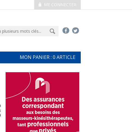
ME CONNECTER
MON PANIER :
0
ARTICLE
n
s
u