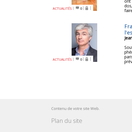
ont
dos
ACTUALITÉS
0
fair
Fr
l'e
Jea
Sou
phé
par
ACTUALITÉS
0
prév
Contenu de votre site Web.
Plan du site