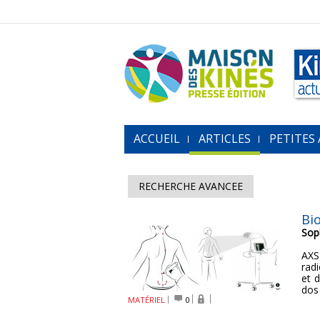
ACCUEIL
ARTICLES
PETITES
RECHERCHE AVANCEE
Bi
Sop
AXS
rad
et d
dos 
MATÉRIEL
0