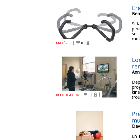
Er
Ben
Si 
peu
sel
mult
MATÉRIEL
0
Lo
re
Ann
Dep
pro
kin
RÉÉDUCATION
0
tro
Pré
mu
Dav
En 