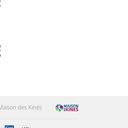
e
e
n
e
a
Maison des Kinés