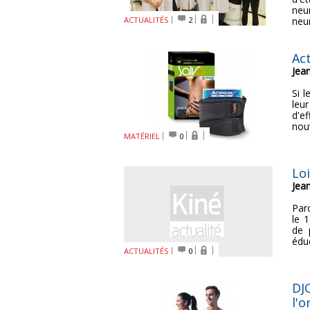
neu
ACTUALITÉS
2
neur
Ac
Jea
Si 
leu
d'e
nou
MATÉRIEL
0
Lo
Jea
Par
le 1
de 
éduc
ACTUALITÉS
0
DJ
l'o