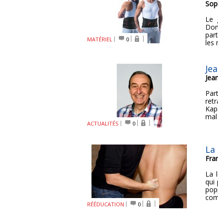
Sop
Le 
Don
par
MATÉRIEL
0
les
Je
Jea
Par
ret
Kap
mal 
ACTUALITÉS
0
La
Fra
La 
qui
pop
comp
RÉÉDUCATION
0