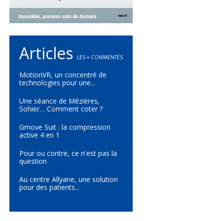
Articles
LES + COMMENTÉS
MotionVR, un concentré de
technologies pour une...
Une séance de Mézières,
Sohier… Comment coter ?
Gmove Suit : la compression
active 4 en 1
Pour ou contre, ce n'est pas la
question
Au centre Allyane, une solution
pour des patients...