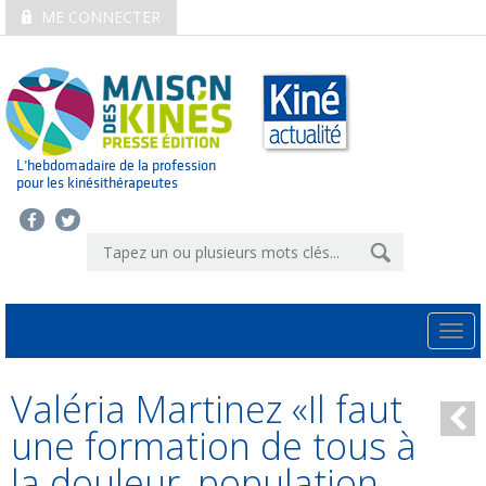
ME CONNECTER
L’hebdomadaire de la profession
pour les kinésithérapeutes
Togg
navi
Valéria Martinez «Il faut
une formation de tous à
la douleur, population