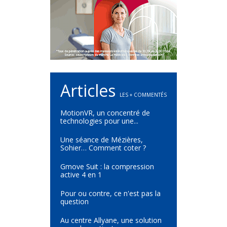
Articles
LES + COMMENTÉS
MotionVR, un concentré de
technologies pour une...
Une séance de Mézières,
Sohier… Comment coter ?
Gmove Suit : la compression
active 4 en 1
Pour ou contre, ce n'est pas la
question
Au centre Allyane, une solution