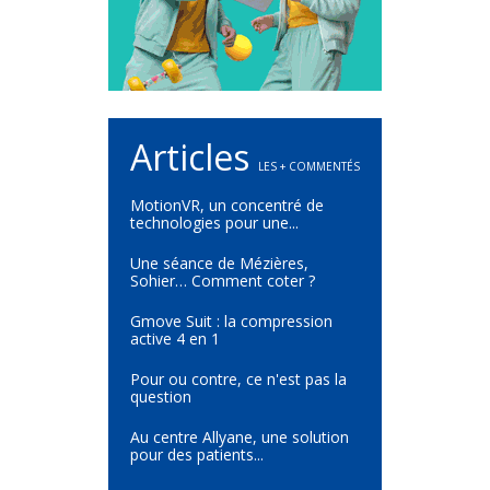
Articles
LES + COMMENTÉS
MotionVR, un concentré de
technologies pour une...
Une séance de Mézières,
Sohier… Comment coter ?
Gmove Suit : la compression
active 4 en 1
Pour ou contre, ce n'est pas la
question
Au centre Allyane, une solution
pour des patients...