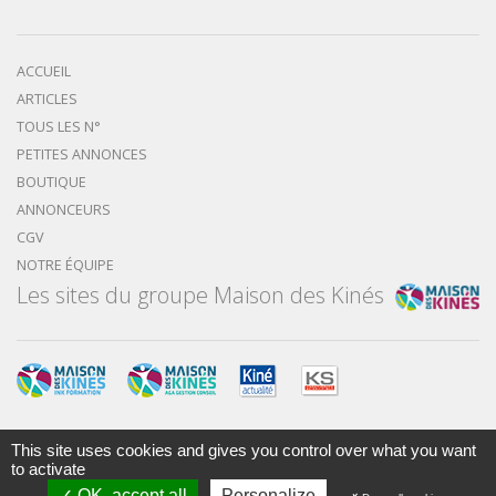
ACCUEIL
ARTICLES
TOUS LES N°
PETITES ANNONCES
BOUTIQUE
ANNONCEURS
CGV
NOTRE ÉQUIPE
Les sites du groupe Maison des Kinés
This site uses cookies and gives you control over what you want
Mentions légales
Nous contacter
to activate
OK, accept all
Personalize