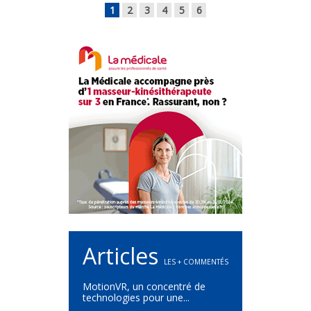
1
2
3
4
5
6
Articles
LES + COMMENTÉS
MotionVR, un concentré de
technologies pour une...