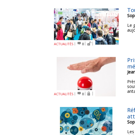
To
Sop
Le 
auj
ACTUALITÉS
0
Pr
mé
Jea
Près
sou
ant
ACTUALITÉS
0
Ré
at
Sop
Les