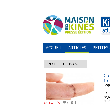
ACCUEIL
ARTICLES
PETITES
RECHERCHE AVANCEE
Con
fo
Sop
La 
orga
suje
ACTUALITÉS
0