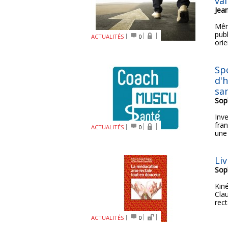
va
Jea
Même
publ
ACTUALITÉS
0
orie
Sp
d'
sa
Sop
Inv
fra
ACTUALITÉS
0
une
Li
Sop
Kin
Cla
rect
ACTUALITÉS
0