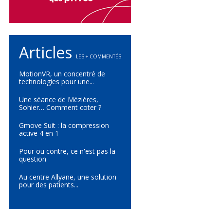
Articles
LES + COMMENTÉS
MotionVR, un concentré de
technologies pour une...
Une séance de Mézières,
Sohier… Comment coter ?
Gmove Suit : la compression
active 4 en 1
Pour ou contre, ce n'est pas la
question
Au centre Allyane, une solution
pour des patients...