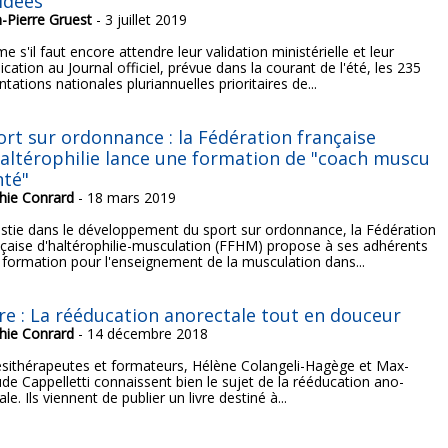
lidées
n-Pierre Gruest
- 3 juillet 2019
 s'il faut encore attendre leur validation ministérielle et leur
ication au Journal officiel, prévue dans la courant de l'été, les 235
ntations nationales pluriannuelles prioritaires de...
ort sur ordonnance : la Fédération française
haltérophilie lance une formation de "coach muscu
nté"
hie Conrard
- 18 mars 2019
estie dans le développement du sport sur ordonnance, la Fédération
nçaise d'haltérophilie-musculation (FFHM) propose à ses adhérents
 formation pour l'enseignement de la musculation dans...
vre : La rééducation anorectale tout en douceur
hie Conrard
- 14 décembre 2018
ésithérapeutes et formateurs, Hélène Colangeli-Hagège et Max-
ude Cappelletti connaissent bien le sujet de la rééducation ano-
ale. Ils viennent de publier un livre destiné à...