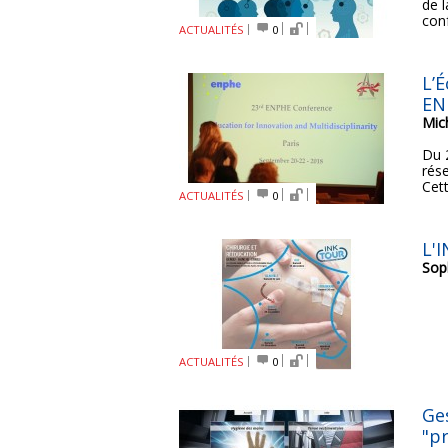
de 
con
ACTUALITÉS
0
L’
EN
Mich
Du 
rés
Cett
ACTUALITÉS
0
L'
Sop
ACTUALITÉS
0
Ge
"p