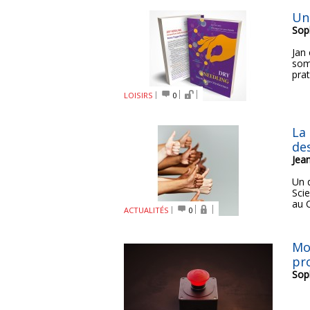
Un 
Sop
Jan 
somm
prat
LOISIRS
0
La
de
Jea
Un d
Scie
au C
ACTUALITÉS
0
Mo
pr
Sop