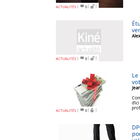
ACTUALITÉS
0
Ét
ve
Ale
ACTUALITÉS
0
Le
vo
Jea
Com
d’ic
prof
ACTUALITÉS
0
DPC
po