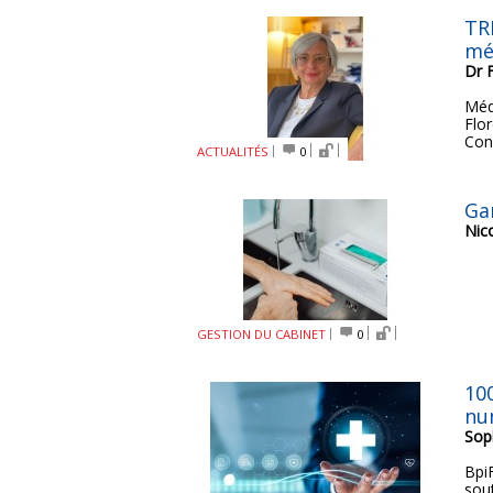
TR
mé
Dr 
Méd
Flor
Con
ACTUALITÉS
0
Gar
Nic
GESTION DU CABINET
0
10
nu
Sop
Bpi
sou