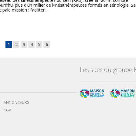
réseau des kinésithérapeutes du sein (RKS), créé fin 2019, compte
ourd’hui plus d'un millier de kinésithérapeutes formés en sénologie. Sa
cipale mission : faciliter...
1
2
3
4
5
6
Les sites du groupe 
ANNONCEURS
CGV