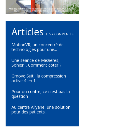
Articles
LES + COMMENTÉS
MotionVR, un concentré de
technologies pour une...
Une séance de Mézières,
Sohier… Comment coter ?
Gmove Suit : la compression
active 4 en 1
Pour ou contre, ce n'est pas la
question
Au centre Allyane, une solution
pour des patients...