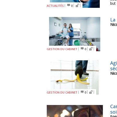
but 
ACTUALITÉS
0
La 
Nic
GESTION DU CABINET
0
Ag
séc
Nic
GESTION DU CABINET
0
Ca
so
Sop