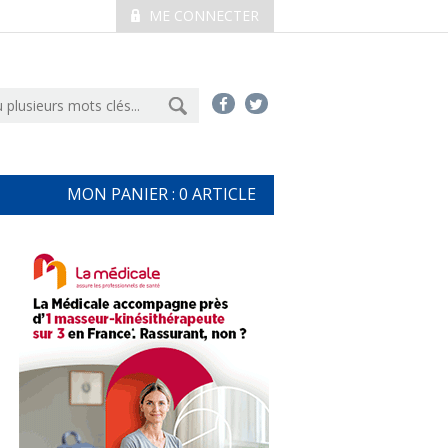
ME CONNECTER
MON PANIER :
0
ARTICLE