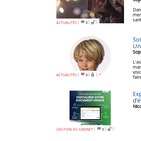
Dan
men
san
ACTUALITÉS
0
Soi
Un
Sop
L'as
mar
vis
ACTUALITÉS
0
faire
Ex
d’
Nic
GESTION DU CABINET
0