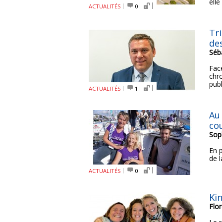
elle
ACTUALITÉS
0
Tri
de
Séb
Face
chr
publ
ACTUALITÉS
1
Au 
co
Sop
En p
de 
ACTUALITÉS
0
Kin
Flo