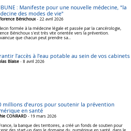
IBUNE : Manifeste pour une nouvelle médecine, "la
decine des modes de vie"
Florence Bénichoux
- 22 avril 2026
ecin formée à la médecine légale et passée par la cancérologie,
ence Bénichoux s'est très vite orientée vers la prévention.
vaincue que chacun peut prendre sa...
antir l’accès à l’eau potable au sein de vos cabinets
olas Blaise
- 8 avril 2026
0 millions d'euros pour soutenir la prévention
mérique en santé
hie CONRARD
- 19 mars 2026
France, la banque des territoires, a créé un fonds de soutien pour
tenir des start-up dans le domaine du numérique en santé, dans le